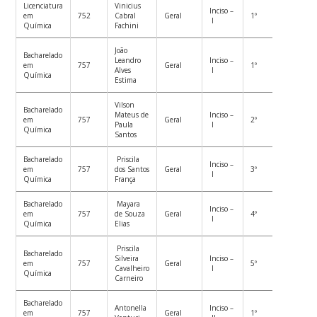
Licenciatura
Vinicius
Inciso –
em
752
Cabral
Geral
1º
I
Química
Fachini
João
Bacharelado
Leandro
Inciso –
em
757
Geral
1º
Alves
I
Química
Estima
Vilson
Bacharelado
Mateus de
Inciso –
em
757
Geral
2º
Paula
I
Química
Santos
Bacharelado
Priscila
Inciso –
em
757
dos Santos
Geral
3º
I
Química
França
Bacharelado
Mayara
Inciso –
em
757
de Souza
Geral
4º
I
Química
Elias
Priscila
Bacharelado
Silveira
Inciso –
em
757
Geral
5º
Cavalheiro
I
Química
Carneiro
Bacharelado
Antonella
Inciso –
em
757
Geral
1º