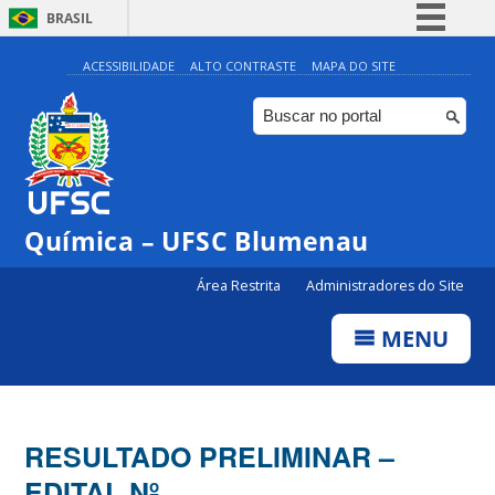
BRASIL
Simplifique!
ACESSIBILIDADE
ALTO CONTRASTE
MAPA DO SITE
Comunica BR
Participe
Acesso à informação
Legislação
Química – UFSC Blumenau
Canais
Área Restrita
Administradores do Site
MENU
RESULTADO PRELIMINAR –
EDITAL Nº