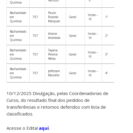
Venturi
II
Química
Bacharelado
Paulo
Inciso –
em
757
Ricardo
Geral
1º
III
Química
Marques
Bacharelado
Ariane
Inciso –
em
757
Geral
2º
Andreola
III
Química
Bacharelado
Tayana
Inciso –
em
757
Pereira
Geral
3º
III
Química
Weiss
Bacharelado
Jefferson
Inciso –
em
757
Geral
4º
Mazotto
III
Química
10/12/2025 Divulgação, pelas Coordenadorias de
Curso, do resultado final dos pedidos de
transferências e retornos deferidos com lista de
classificados.
Acesse o Edital
aqui
.