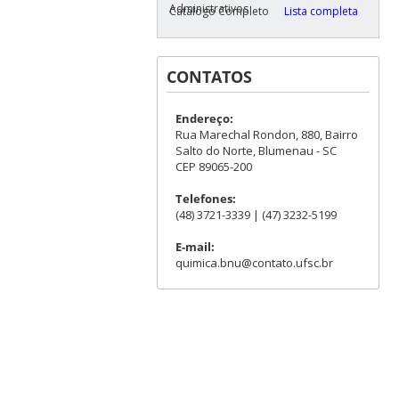
Administrativos
Catálogo Completo
Lista completa
CONTATOS
Endereço:
Rua Marechal Rondon, 880, Bairro
Salto do Norte, Blumenau - SC
CEP 89065-200
Telefones:
(48) 3721-3339 | (47) 3232-5199
E-mail:
quimica.bnu@contato.ufsc.br