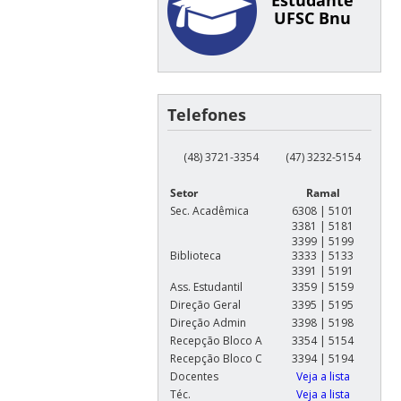
Estudante
UFSC Bnu
Telefones
(48) 3721-3354
(47) 3232-5154
Setor
Ramal
Sec. Acadêmica
6308 | 5101
3381 | 5181
3399 | 5199
Biblioteca
3333 | 5133
3391 | 5191
Ass. Estudantil
3359 | 5159
Direção Geral
3395 | 5195
Direção Admin
3398 | 5198
Recepção Bloco A
3354 | 5154
Recepção Bloco C
3394 | 5194
Docentes
Veja a lista
Téc.
Veja a lista