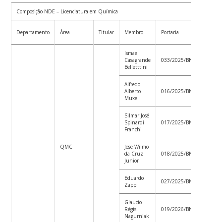
Composição NDE – Licenciatura em Química
Data 
Departamento
Área
Titular
Membro
Portaria
Portar
Ismael
Casagrande
033/2025/BNU
13/03
Belletttini
Alfredo
Alberto
016/2025/BNU
14/02
Muxel
Silmar José
Spinardi
017/2025/BNU
14/2/
Franchi
QMC
Jose Wilmo
da Cruz
018/2025/BNU
14/02
Junior
Eduardo
027/2025/BNU
11/03
Zapp
Glaucio
Régis
019/2026/BNU
04/03
Nagurniak