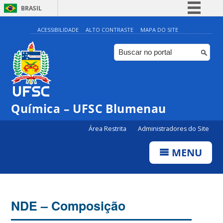
BRASIL
Simplifique!
ACESSIBILIDADE
ALTO CONTRASTE
MAPA DO SITE
Comunica BR
Participe
Acesso à informação
Legislação
Química – UFSC Blumenau
Canais
Área Restrita
Administradores do Site
MENU
NDE – Composição