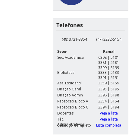
Telefones
(48) 3721-3354
(47) 3232-5154
Setor
Ramal
Sec. Acadêmica
6308 | 5101
3381 | 5181
3399 | 5199
Biblioteca
3333 | 5133
3391 | 5191
Ass. Estudantil
3359 | 5159
Direção Geral
3395 | 5195
Direção Admin
3398 | 5198
Recepção Bloco A
3354 | 5154
Recepção Bloco C
3394 | 5194
Docentes
Veja a lista
Téc.
Veja a lista
Administrativos
Catálogo Completo
Lista completa